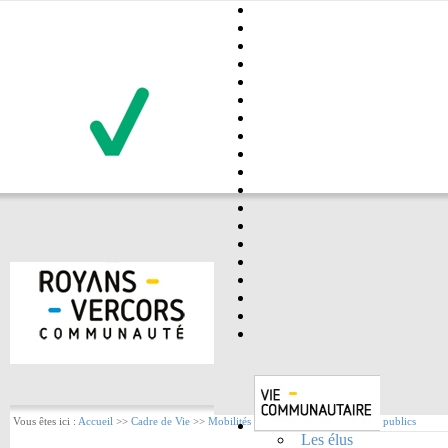
Vous êtes ici :
Accueil
>>
Cadre de Vie
>>
Mobilités / Se déplacer
>>
Transports publics
Les élus