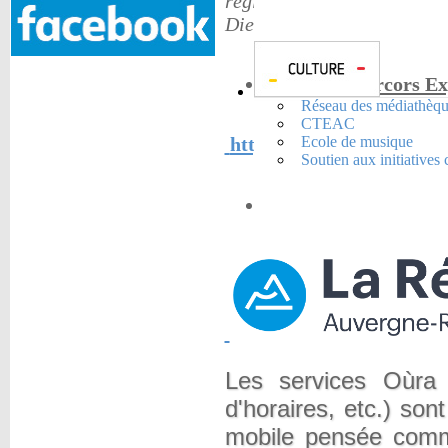
régional ou une gare ferrov
Die.
Royans et Vercors Exp
Réseau des médiathèqu
CTEAC
Ecole de musique
http://centresocial-lapaz
Soutien aux initiatives 
Transports scolaires
Les services Oùra (
d'horaires, etc.) son
mobile pensée comme