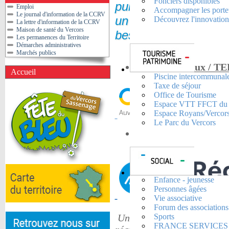
Fonciers disponibles
publics. Le service
Emploi
Accompagner les porteu
Le journal d'information de la CCRV
un ensemble de serv
Découvrez l'innovation.
La lettre d'information de la CCRV
Maison de santé du Vercors
besoins.
Les permanences du Territoire
Démarches administratives
Marchés publics
Cars Régionaux / T
Accueil
Piscine intercommunal
Taxe de séjour
Office de Tourisme
Espace VTT FFCT du 
Espace Royans/Vercor
Le Parc du Vercors
Transports à la Dema
Enfance - jeunesse
Personnes âgées
Vie associative
Forum des associations
Un service de transport à 
Sports
FRANCE SERVICES Cen