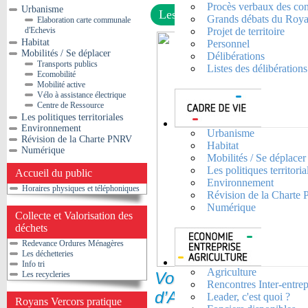
Procès verbaux des co
Urbanisme
Les transports publics
Grands débats du Roya
Elaboration carte communale
d'Echevis
Projet de territoire
Habitat
Personnel
Mobilités / Se déplacer
Délibérations
Transports publics
Listes des délibératio
Ecomobilité
Mobilité active
Vélo à assistance électrique
Centre de Ressource
Les politiques territoriales
Environnement
Urbanisme
Révision de la Charte PNRV
Habitat
Numérique
Mobilités / Se déplacer
Les politiques territoria
Accueil du public
Environnement
Horaires physiques et téléphoniques
Révision de la Chart
Numérique
Collecte et Valorisation des
déchets
Redevance Ordures Ménagères
Les déchetteries
Info tri
Agriculture
Vous souhaitez vou
Les recycleries
Rencontres Inter-entrep
d’Auvergne-Rhône-Alp
Leader, c'est quoi ?
Royans Vercors pratique