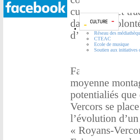
culturelles et tr
dans une volonté
d’échanges entre 
Réseau des médiathèqu
CTEAC
Ecole de musique
Soutien aux initiatives 
Face à cette réal
moyenne montagn
potentialiés que
Vercors se place
l’évolution d’un
« Royans-Vercor