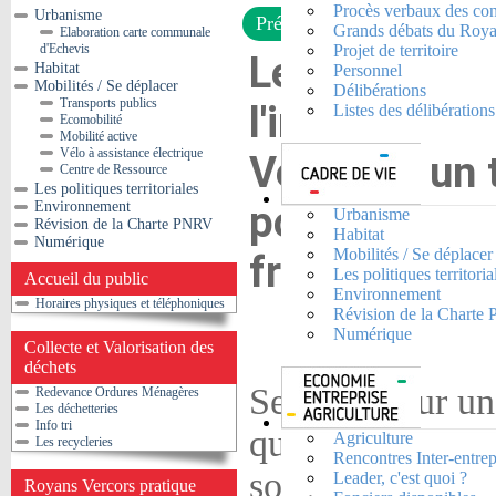
Procès verbaux des co
Urbanisme
Présentation
Grands débats du Roya
Elaboration carte communale
d'Echevis
Projet de territoire
Le territoire 
Habitat
Personnel
Mobilités / Se déplacer
Délibérations
Transports publics
l'intercommu
Listes des délibératio
Ecomobilité
Mobilité active
Vélo à assistance électrique
Vercors : un t
Centre de Ressource
Les politiques territoriales
potentiellem
Environnement
Urbanisme
Révision de la Charte PNRV
Habitat
Numérique
Mobilités / Se déplacer
fragile !
Les politiques territoria
Accueil du public
Environnement
Horaires physiques et téléphoniques
Révision de la Chart
Numérique
Collecte et Valorisation des
déchets
Se basant sur un 
Redevance Ordures Ménagères
Les déchetteries
Info tri
qualité reconnue
Agriculture
Les recycleries
Rencontres Inter-entrep
son cadre de vie
Leader, c'est quoi ?
Royans Vercors pratique