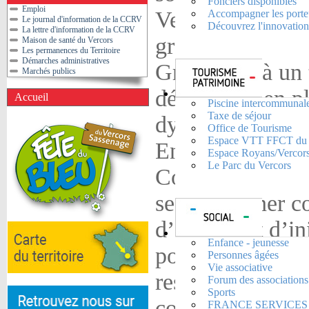
Fonciers disponibles
Emploi
Vercors, à prox
Accompagner les porteu
Le journal d'information de la CCRV
Découvrez l'innovation.
La lettre d'information de la CCRV
grandes zones ur
Maison de santé du Vercors
Les permanences du Territoire
Démarches administratives
Grenoble), à un 
Marchés publics
découverte en pl
Accueil
Piscine intercommunal
Taxe de séjour
dynamisme de se
Office de Tourisme
Espace VTT FFCT du 
Entreprises, la
Espace Royans/Vercor
Le Parc du Vercors
Communes du Ro
se positionner 
d’accueil et d’in
Enfance - jeunesse
positionnement d
Personnes âgées
Vie associative
respect et la pré
Forum des associations
Sports
composantes iden
FRANCE SERVICES Cen