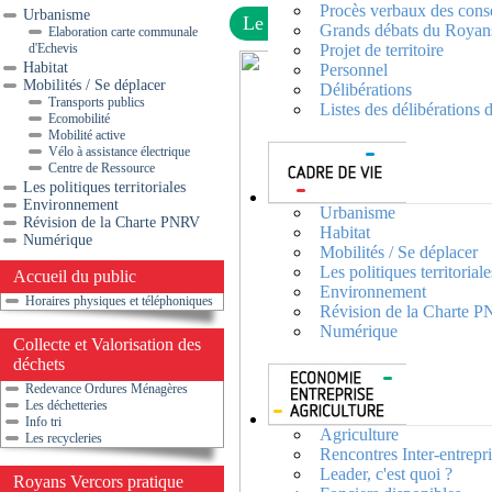
Procès verbaux des cons
Urbanisme
Le Frelon asiatique, agissons !
Grands débats du Royan
Elaboration carte communale
d'Echevis
Projet de territoire
Habitat
Personnel
Mobilités / Se déplacer
Délibérations
Transports publics
Listes des délibérations
Ecomobilité
Mobilité active
Vélo à assistance électrique
Centre de Ressource
Les politiques territoriales
Environnement
Urbanisme
Révision de la Charte PNRV
Habitat
Numérique
Mobilités / Se déplacer
Les politiques territoriale
Accueil du public
Environnement
Horaires physiques et téléphoniques
Révision de la Charte 
Numérique
Collecte et Valorisation des
déchets
Redevance Ordures Ménagères
Les déchetteries
Info tri
Agriculture
Les recycleries
Rencontres Inter-entrepr
Leader, c'est quoi ?
Royans Vercors pratique